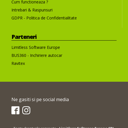
Cum functioneaza ?
Intrebari & Raspunsuri
GDPR - Politica de Confidentialitate
Parteneri
Limitless Software Europe
BUS360 - Inchiriere autocar
Ravitex
Ne gasiti si pe social media