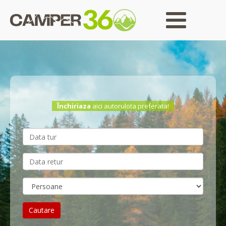
Închiriaza
aici autorulota preferata!
Cautare